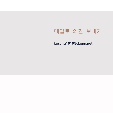
​메일로 의견 보내기
kusang1919@daum.net