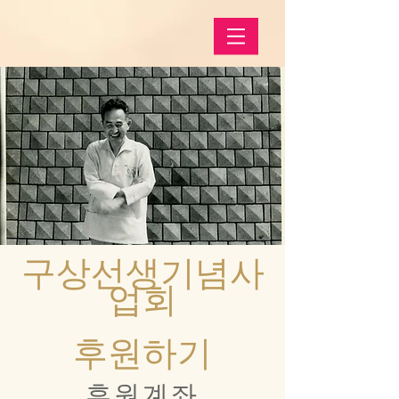
구상선생기념사
업회
​후원하기
후원계좌