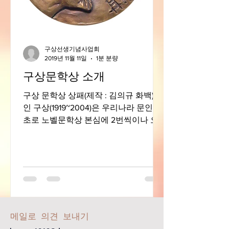
구상선생기념사업회
2019년 11월 11일
1분 분량
구상문학상 소개
구상 문학상 상패(제작 : 김의규 화백) 시
인 구상(1919~2004)은 우리나라 문인 최
초로 노벨문학상 본심에 2번씩이나 오
르셨고, 프랑스가 선정한 세계 200대 시
인으로 선정되신 분입니다. 그는 원산에
살다가 북한 체제 하에서 필화사건으
로...
​메일로 의견 보내기