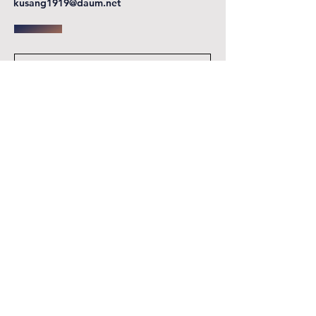
kusang1919@daum.net
Send