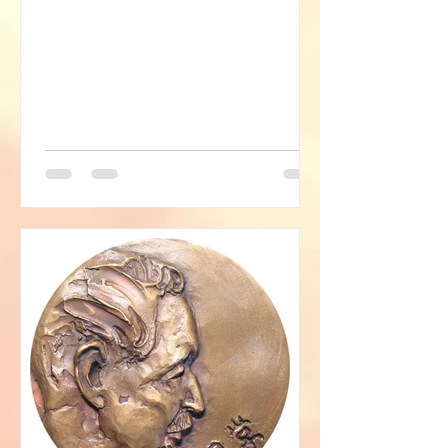
『거짓말로 참말하기』 / 젊은작가상 김
주앙...