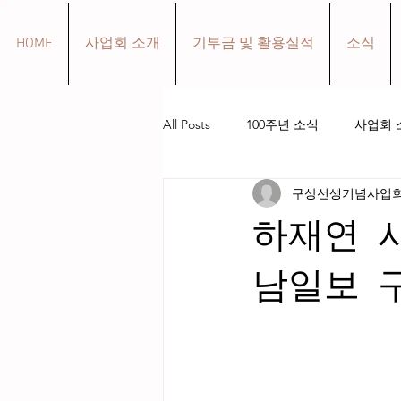
HOME
사업회 소개
기부금 및 활용실적
소식
All Posts
100주년 소식
사업회 
구상선생기념사업
구상 선생 생애
작품 소개
하재연 
남일보 