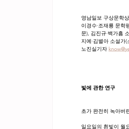
영남일보 구상문학상 
이경수·조재룡 문학평
문), 김진규·백가흠 
지예·김별아 소설가(
노진실기자 
know@y
빛에 관한 연구
초가 완전히 녹아버린
일요일의 흰빛이 월