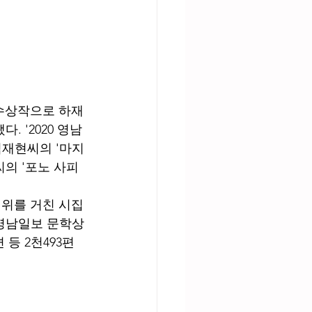
수상작으로 하재
. '2020 영남
김재현씨의 '마지
씨의 '포노 사피
위를 거친 시집 
0 영남일보 문학상
 등 2천493편