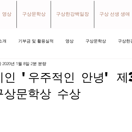
영상
구상문학상
구상한강백일장
구상 선생 생애
소개
기부금 및 활용실적
영상
구상문학상
구상한
회
2020년 1월 8일
2분 분량
홀로와더불어 소식지
소식
후원하기
시인 '우주적인 안녕' 제
구상문학상 수상