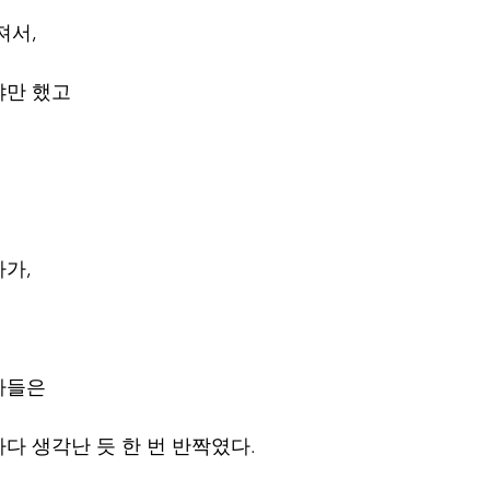
져서,
야만 했고
가,
자들은
다 생각난 듯 한 번 반짝였다.