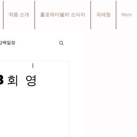
작품 소개
홀로와더불어 소식지
국세청
More
강백일장
3회 영