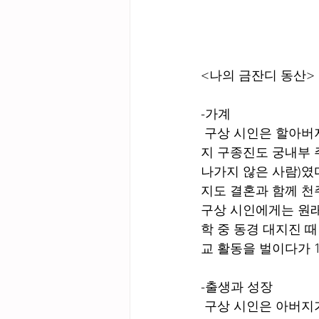
<나의 금잔디 동산>
-가계
 구상 시인은 할아버지가 울산 부사였고, 큰아버지들은 창녕 현감, 현풍 군수를 지냈고, 아버
지 구종진도 궁내부 
나가지 않은 사람)였
지도 결혼과 함께 천
구상 시인에게는 원래 
학 중 동경 대지진 
교 활동을 벌이다가 
-출생과 성장
 구상 시인은 아버지가 쉰, 어머니(이정자)가 마흔넷의 나이였던 1919년에 태어났다. 태어날 