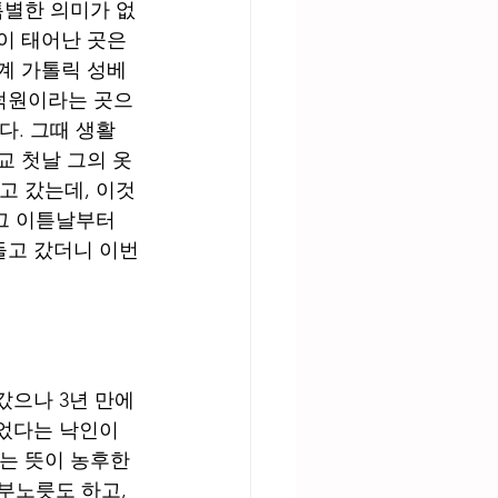
특별한 의미가 없
이 태어난 곳은 
일계 가톨릭 성베
덕원이라는 곳으
다. 그때 생활
교 첫날 그의 옷
고 갔는데, 이것
 그 이튿날부터
들고 갔더니 이번
었다는 낙인이 
는 뜻이 농후한 
부노릇도 하고, 