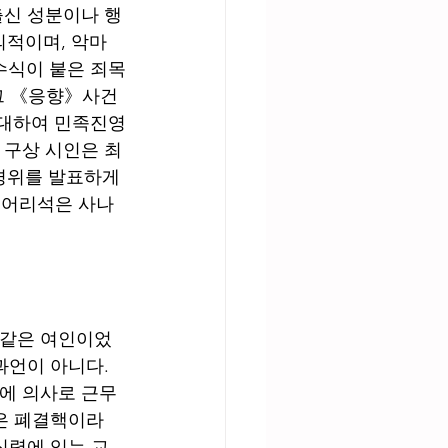
출신 성분이나 행
적이며, 악마 
수식이 붙은 죄목
 그 《응향》사건
 대하여 민족진영
 구상 시인은 최
경위를 발표하게 
 어리석은 사나
과언이 아니다. 
원에 의사로 근무
인은 폐결핵이라
식령에 있는 교