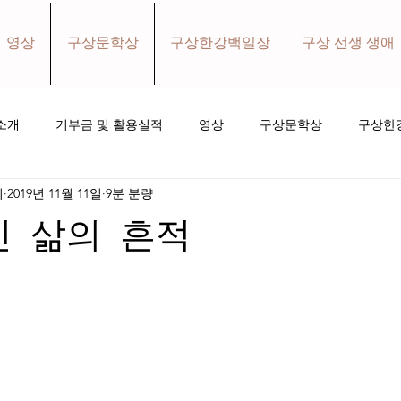
영상
구상문학상
구상한강백일장
구상 선생 생애
소개
기부금 및 활용실적
영상
구상문학상
구상한
회
2019년 11월 11일
9분 분량
홀로와더불어 소식지
소식
후원하기
인 삶의 흔적