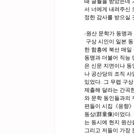
때 글월을 받았는데 
서 너에게 내려주신 
정한 감사를 받으실 것
-원산 문학가 동맹과
 구상 시인이 일본 동경에서의 학생 생활을 끝낸 것은 1941년이었다. 귀국 후 구상 시인은 북
한 함흥에 북선 매일 
동맹과 더불어 직능 
은 신문 지면이나 동
나 공산당의 조직 사
있었다. 그 무렵 구
제출해 달라는 간곡한
와 문학 동인들과의 우
편들이 시집《응향》의
동상(群童像)이었다.
는 동시에 현지 원산
그리고 저들이 가장 