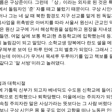
이름은 구상준이다. 그런데 「상」이라는 외자로 된 것은 
서 돌림자인 ‘준' 자를 떼고 불렀기 때문이다. 구상 시인
러나 그는 네 살 때 북한 함경도 지구 선교를 맡게 된 독
육사업을 위촉받은 아버지를 따라 서울서 원산시 근교인 
친은 원산 교구에 가서 해성학원을 설립하고 원장을 지내셨
들면, 여덟 살에 보통 학교(현 초등학교)에 입학했는데 등
 놀림감이 되고 말았다. 소학교생 양복에다 란도 셀을 메
우체부로 보여 단 하루 만에 그의 별호가 되었다. 그래서
는데 어머니가 우겨서 목세루 두루마기를 입고 책보를 
같다고 '알 서방'이라고 놀려댔다. 
시절과 대학시절
중학으로 진학했으나 퇴학당했다. 마을에서는 주의자가 되
 속칭 주의자란 말은 사상가라는 뜻보다는 그 사람 버렸다
보니 구상 시인은 몸 둘 곳도 없어 고향을 떠나 노동판 인