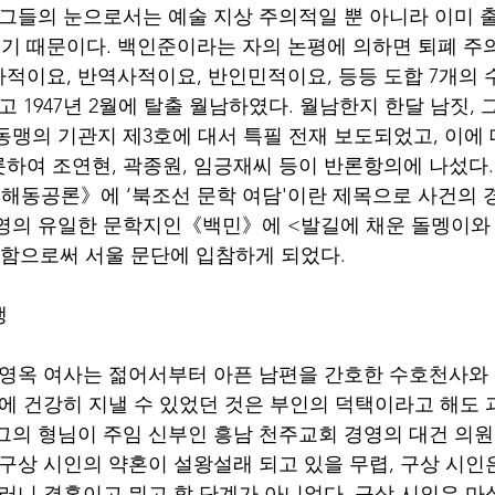
 그들의 눈으로서는 예술 지상 주의적일 뿐 아니라 이미 
 때문이다. 백인준이라는 자의 논평에 의하면 퇴폐 주의
적이요, 반역사적이요, 반인민적이요, 등등 도합 7개의 
고 1947년 2월에 탈출 월남하였다. 월남한지 한달 남짓,
동맹의 기관지 제3호에 대서 특필 전재 보도되었고, 이에
하여 조연현, 곽종원, 임긍재씨 등이 반론항의에 나섰다.
동공론》에 ‘북조선 문학 여담'이란 제목으로 사건의 
진영의 유일한 문학지인《백민》에 <발길에 채운 돌멩이와
함으로써 서울 문단에 입참하게 되었다. 
생
전에 건강히 지낼 수 있었던 것은 부인의 덕택이라고 해도 
그의 형님이 주임 신부인 흥남 천주교회 경영의 대건 의
 구상 시인의 약혼이 설왕설래 되고 있을 무렵, 구상 시
그러니 결혼이고 뭐고 할 단계가 아니었다. 구상 시인은 마