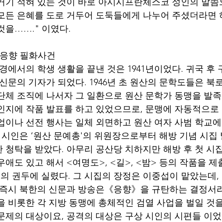
거기 적혀 있는 것이 바로 아시시프란체스코 성인의 말씀
모든 은혜를 도로 거두어 도둑들에게 나누어 주셨더라면
을……." 이였다. 
 응향 필화사건
신문의 기자가 되었다. 1946년 초 원산의 문학도들은 북로
단체 조직에 나서자 그 일환으로 원산 문학가 동맹을 발족
인지에 작품 발표를 하고 있었으므로, 문맹에 자동적으로
업이나 선전 행사는 일체 외면하고 원산 여자 사범 학교에
상 시인은 ‘원산 문예총'의 위원장으로부터 해방 기념 시집
 청탁을 받았다. 아무리 공산당 치하지만 해방 후 첫 시
애도 있고 해서 <여명도>, <길>, <밤> 등의 작품을 제
 권두에 실렸다. 그 시집의 장정은 이중섭이 맡았는데,
 즉시 북한의 신문과 방송은《응향》을 규탄하는 결정서
을 비롯한 각 지방 동맹에 총체적인 검열 사업을 벌일 것을
문제의 대상이요, 공격의 대상은 구상 시인의 시편들 이었