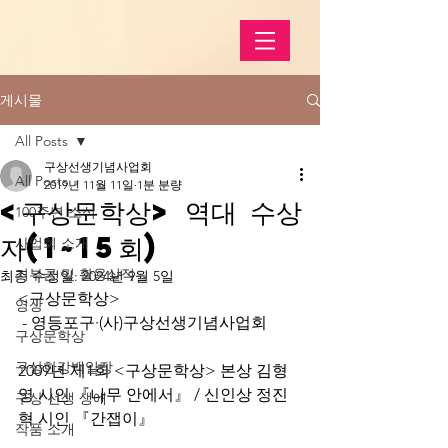
게시물
All Posts
구상선생기념사업회
All Posts
2019년 11월 11일
1분 분량
<구상문학상> 역대 수상
100주년 소식
자(1~15회)
사업회 소개
기부금 및 활용실적
최종 수정일:
2024년 9월 5일
<구상문학상> 
영상
 - 영등포구·(사)구상선생기념사업회
구상문학상
구상한강백일장
2009년 제1회 <구상문학상> 본상 김형
영 시인 『나무 안에서』 / 신인상 정진
구상 선생 생애
혁 시인 『간잽이』
작품 소개