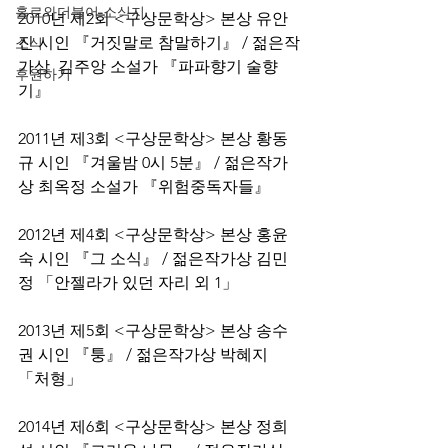
홀로와더불어 소식지
2010년 제2회 <구상문학상> 본상 유안
진 시인 『거짓말로 참말하기』 / 젊은작
소식
가상  김주앙 소설가 『파파향기 술향
후원하기
기』
2011년 제3회 <구상문학상> 본상 황동
규 시인 『겨울밤 0시 5분』 / 젊은작가
상 최옥정 소설가 『위험중독자들』
2012년 제4회 <구상문학상> 본상 홍윤
숙 시인 『그 소식』 / 젊은작가상 김민
정 「안젤라가 있던 자리 외 1」
2013년 제5회 <구상문학상> 본상 송수
권 시인 『퉁』 / 젊은작가상 박혜지 
「처형」
2014년 제6회 <구상문학상> 본상 정희