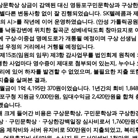
년에는 구상문학상 상금이 감액된 대신 영등포구민문학상과 구
 별다른 변동사항 없이 잘 진행되었습니다. SK텔레콤과 
의 시>를 작년에 이어 운영하였습니다. (안성 가톨릭공
를 낙동강변에 위치한 칠곡군 성베네딕도회 창마묘지로 
도에 구상-이중섭 명예도로가 개통될 예정이며 구상 선생님 
섭 우정의 거리에서 거행될 예정입니다.
관 제15조(임원의 임무) 제3항 감사업무를 법인회계 원칙에
 행한 사업마다 영수증이 제대로 첨부되어 있는지, 누수나 
처리에 있어 하자를 발견할 수 없었으며, 불필요한 지출 또
지출을 살펴본 결과,
금이 1억 4,195만 370원이었습니다. 1년간의 회비 1,848만
등포구청 지원금 9,000만원, 임대수익금 2,420만원을 합쳐 총계
인했습니다.
한 해 크게 들어간 비용은 구상문학상, 구민문학상과 구상한
문학상ㆍ구민문학상ㆍ구상한강백일장 심사비로서 1,760만
녹음 제작비와 서버 유지비로 500만원이 지출되었고, 복리