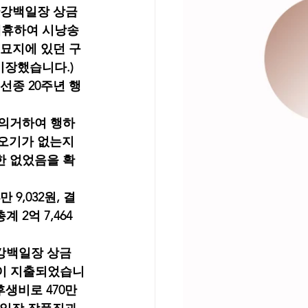
상한강백일장 상금
제휴하여 시낭송 
원묘지에 있던 구
이장했습니다.)
선종 20주년 행
 의거하여 행하
오기가 없는지 
한 없었음을 확
 9,032원, 결
 2억 7,464
강백일장 상금 
원이 지출되었습니
후생비로 470만