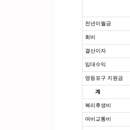
전년이월금
회비
결산이자
임대수익
영등포구 지원금
       계
복리후생비
여비교통비