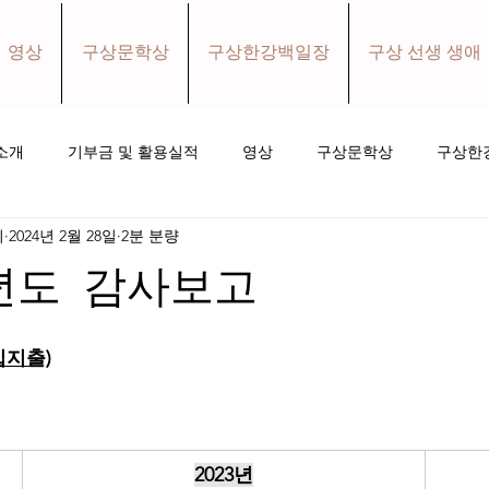
영상
구상문학상
구상한강백일장
구상 선생 생애
소개
기부금 및 활용실적
영상
구상문학상
구상한
회
2024년 2월 28일
2분 분량
홀로와더불어 소식지
소식
후원하기
년도 감사보고
입지출)
2023년