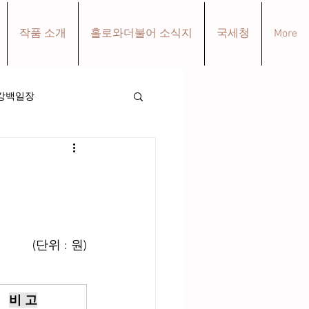
작품 소개
홀로와더불어 소식지
국세청
More
강백일장
(단위
: 원)
비 고