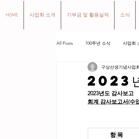
HOME
사업회 소개
기부금 및 활용실적
소식
All Posts
100주년 소식
사업회 
구상선생기념사업
구상 선생 생애
작품 소개
2023
2023년도 감사보고
회계 감사보고서(수
항 목