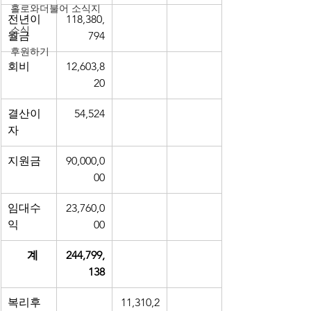
홀로와더불어 소식지
전년이
118,380,
소식
월금
794
후원하기
회비
12,603,8
20
결산이
54,524
자
지원금
90,000,0
00
임대수
23,760,0
익
00
       계
244,799,
138
복리후
11,310,2