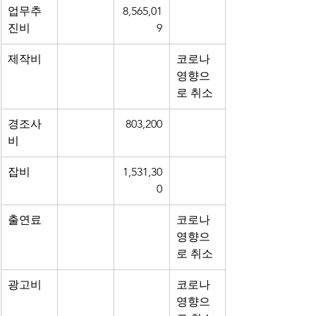
업무추
8,565,01
진비
9
제작비
코로나 
영향으
로 취소
경조사
803,200
비
잡비
1,531,30
0
출연료
코로나 
영향으
로 취소
광고비
코로나 
영향으