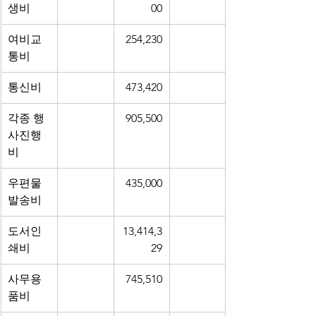
생비
00
여비교
254,230
통비
통신비
473,420
각종 행
905,500
사진행
비
우편물 
435,000
발송비
도서인
13,414,3
쇄비
29
사무용
745,510
품비