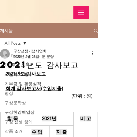
게시물
All Posts
구상선생기념사업회
All Posts
2022년 2월 28일
1분 분량
2021년도 감사보고
100주년 소식
2021년도 감사보고
사업회 소개
기부금 및 활용실적
회계 감사보고서(수입지출)
영상
(단위
: 원)
구상문학상
구상한강백일장
항 목
2021년
비 고
구상 선생 생애
작품 소개
수 입
지 출