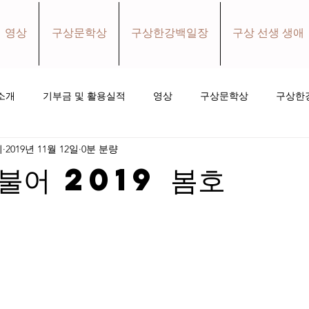
영상
구상문학상
구상한강백일장
구상 선생 생애
소개
기부금 및 활용실적
영상
구상문학상
구상한
회
2019년 11월 12일
0분 분량
홀로와더불어 소식지
소식
후원하기
불어 2019 봄호