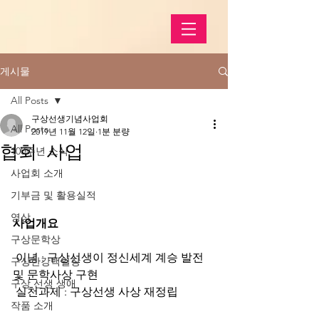
게시물
All Posts
구상선생기념사업회
All Posts
2019년 11월 12일
1분 분량
협회 사업
100주년 소식
사업회 소개
기부금 및 활용실적
영상
사업개요
구상문학상
 이념 : 구상선생이 정신세계 계승 발전 
구상한강백일장
및 문학사상 구현
구상 선생 생애
 실천과제 : 구상선생 사상 재정립
작품 소개