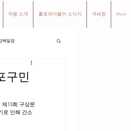
작품 소개
홀로와더불어 소식지
국세청
More
강백일장
포구민
 제13회 구상문
기로 인해 간소