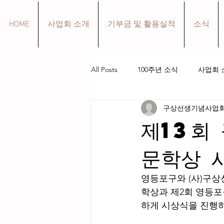
HOME
사업회 소개
기부금 및 활용실적
소식
All Posts
100주년 소식
사업회 
구상선생기념사업
구상 선생 생애
작품 소개
제13회
문학상 
영등포구와 (사)구상
학상과 제2회 영등
하게 시상식을 진행