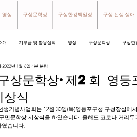
영상
구상문학상
구상한강백일장
구상 선생 생애
소개
기부금 및 활용실적
영상
구상문학상
구상한
회
2022년 1월 6일
1분 분량
홀로와더불어 소식지
소식
후원하기
 구상문학상·제2회 영등
시상식
선생기념사업회는 12월 30일(목)영등포구청 구청장실에서
포구민문학상 시상식을 하였습니다. 올해도 코로나 거리두
하였습니다.