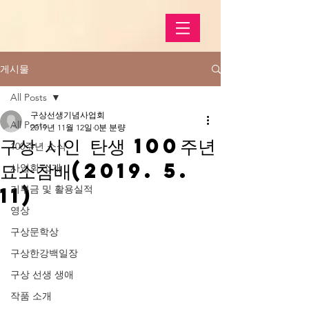
게시물
All Posts
구상선생기념사업회
All Posts
2019년 11월 12일
0분 분량
구상 시인 탄생 100주년
100주년 소식
묘소참배(2019. 5.
사업회 소개
11)
기부금 및 활용실적
영상
구상문학상
구상한강백일장
구상 선생 생애
작품 소개