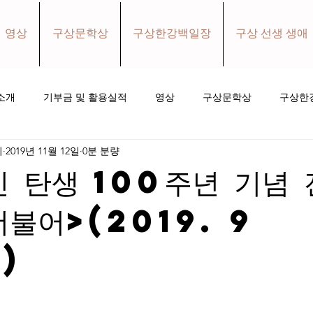
영상
구상문학상
구상한강백일장
구상 선생 생애
소개
기부금 및 활용실적
영상
구상문학상
구상한
회
2019년 11월 12일
0분 분량
홀로와더불어 소식지
소식
후원하기
인 탄생 100주년 기념 
불어>(2019. 9
)