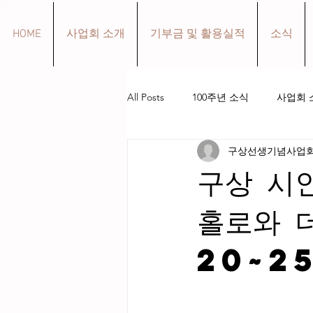
HOME
사업회 소개
기부금 및 활용실적
소식
All Posts
100주년 소식
사업회 
구상선생기념사업
구상 선생 생애
작품 소개
구상 시
홀로와 더
20~25