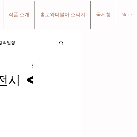
작품 소개
홀로와더불어 소식지
국세청
More
강백일장
전시 <