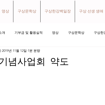
영상
구상문학상
구상한강백일장
구상 선생 생애
소개
기부금 및 활용실적
영상
구상문학상
구상한
회
2019년 11월 12일
1분 분량
홀로와더불어 소식지
소식
후원하기
기념사업회 약도