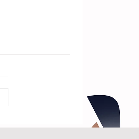
회 정관
생기념사업회 정관 제1장
단
‘구상선생기념사업회’라 한
하 ‘본회’라 한다.) 제2조(사
지) ①본회의 사무소는
별시에 둔다. 단, 필요하다
인정될 경우에는 이사회의 결의
라 각 시도 및 해외에 지부를
 수 있다. ②지부운영에 필