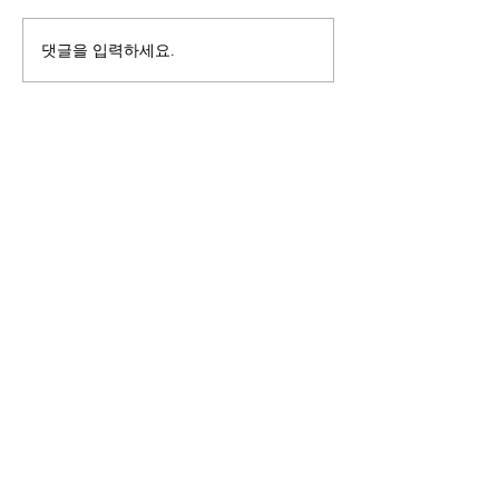
<구상문학상> - 영등포구·(사)구상선생
기념사업회 2009년 제1회 <구상문학상
댓글을 입력하세요.
> 본상 김형영 시인 『나무 안에서』 /
신인상 정진혁 시인 『간잽이』 2010년
제2회 <구상문학상> 본상 유안진 시인
『거짓말로 참말하기』 / 젊은작가상
​메일로 의견 보내기
김주앙...
kusang1919@daum.net