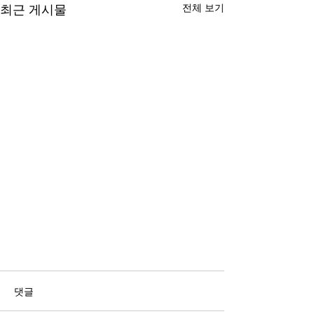
전체 보기
최근 게시물
<구상문학상> 역대 수상자
댓글
(1~15회)